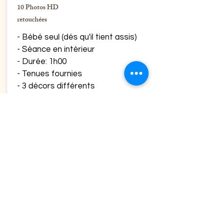
10 Photos HD
retouchées
- Bébé seul (dés qu'il tient assis)
- Séance en
intérieur
- Durée: 1h00
- Tenues fournies
- 3 décors
différents
- Possibilité de rajouter un bain de
lait
- Frais de séance et post
traitement inclus
- Choix des photos en galerie privée
- Mise à disposition d'une clé USB
pour conserver les fichiers
numériques choisis
Tarif: