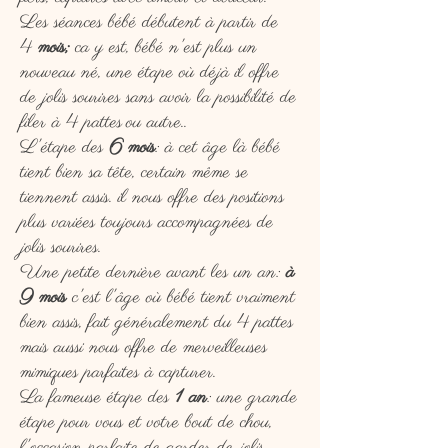
Les séances bébé débutent à partir de
4
mois;
ca y est, bébé n'est plus un
nouveau né, une étape où déjà il offre
de jolis sourires sans avoir la possibilité de
filer à 4 pattes
ou autre..
L'étape des
6 mois
: à cet âge là bébé
tient bien sa tête, certain même se
tiennent assis. il nous offre des positions
plus variées toujours accompagnées de
jolis sourires.
Une petite dernière avant les un an:
à
9 mois
c'est l'âge où bébé tient vraiment
bien assis, fait généralement du 4 pattes
mais aussi nous offre de merveilleuses
mimiques parfaites à capturer.
La fameuse étape des
1 an
: une grande
étape pour vous et votre bout de chou,
l'occasion parfaite de garder de jolis